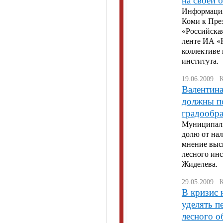
на своей 
Информация
Коми к Пре
«Российска
ленте ИА «
коллективе
института.
19.06.2009 
Валентин
должны по
градообр
Муниципаль
долю от на
мнение выс
лесного инс
Жиделева.
29.05.2009 
В кризис
уделять п
лесного о