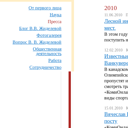
2010
От первого лица
Наука
11.06.2010 
Лесной ин
Пресса
мест.
Блог В.В. Жиделевой
В этом год
Фотогалерея
поступить н
Вопрос В. В. Жиделевой
Общественная
12.02.2010 
деятельность
Известные
Работа
Ванкувер
Сотрудничество
В канадско
Олимпийски
пропустят 
смотреть т
«КомиОнлайн
виды спорт
15.01.2010 
Вячеслав 
посту
«КомиОнлай