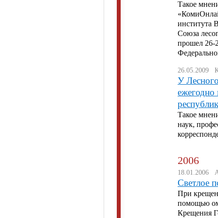
Такое мнени
«КомиОнлай
института 
Союза лесо
прошел 26-2
Федеральног
26.05.2009 
У Лесного
ежегодно 
республик
Такое мнени
наук, профе
корреспонд
2006
18.01.2006 
Светлое 
При крещени
помощью ом
Крещения Го